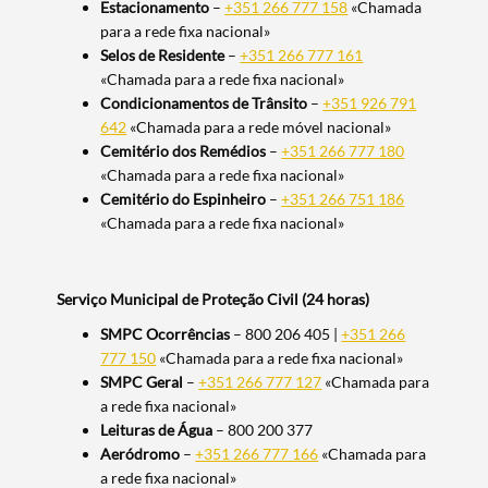
Estacionamento
–
+351 266 777 158
«Chamada
para a rede fixa nacional»
Selos de Residente
–
+351 266 777 161
«Chamada para a rede fixa nacional»
Condicionamentos de Trânsito
–
+351 926 791
642
«Chamada para a rede móvel nacional»
Cemitério dos Remédios
–
+351 266 777 180
«Chamada para a rede fixa nacional»
Cemitério do Espinheiro
–
+351 266 751 186
«Chamada para a rede fixa nacional»
Serviço Municipal de Proteção Civil (24 horas)
SMPC Ocorrências
– 800 206 405 |
+351 266
777 150
«Chamada para a rede fixa nacional»
SMPC Geral
–
+351 266 777 127
«Chamada para
a rede fixa nacional»
Leituras de Água
– 800 200 377
Aeródromo
–
+351 266 777 166
«Chamada para
a rede fixa nacional»