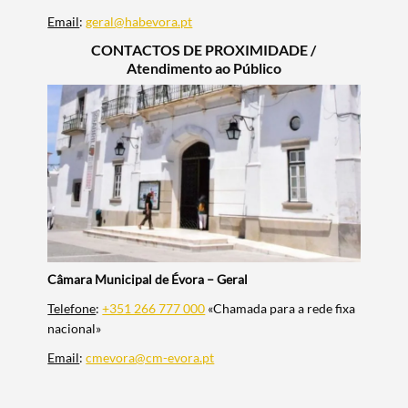
Email
:
geral@habevora.pt
CONTACTOS DE PROXIMIDADE /
Atendimento ao Público
Termo de Pesquisa
Categorias gerais
Câmara Municipal de Évora – Geral
Telefone
:
+351 266 777 000
«Chamada para a rede fixa
nacional»
Email
:
cmevora@cm-evora.pt
Filtros