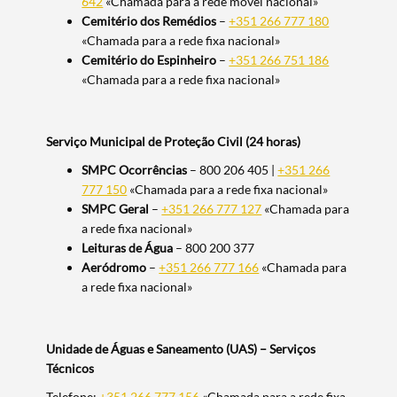
642
«Chamada para a rede móvel nacional»
Cemitério dos Remédios
–
+351 266 777 180
«Chamada para a rede fixa nacional»
Cemitério do Espinheiro
–
+351 266 751 186
«Chamada para a rede fixa nacional»
Serviço Municipal de Proteção Civil (24 horas)
SMPC Ocorrências
– 800 206 405 |
+351 266
777 150
«Chamada para a rede fixa nacional»
SMPC Geral
–
+351 266 777 127
«Chamada para
a rede fixa nacional»
Leituras de Água
– 800 200 377
Aeródromo
–
+351 266 777 166
«Chamada para
a rede fixa nacional»
Unidade de Águas e Saneamento (UAS) – Serviços
Técnicos
Telefone
:
+351 266 777 156
«Chamada para a rede fixa