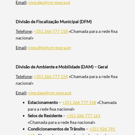
Email
:
cme.dgu@cm-evora.pt
Divisão de Fiscalização Municipal (DFM)
Telefone
:
+351 266 777 158
«Chamada para a rede fixa
nacional»
Email
:
cme.dfm@cm-evora.pt
Divisão de Ambiente e Mobilidade (DAM) – Geral
Telefone
:
+351 266 777 154
«Chamada para a rede fixa
nacional»
Email
:
cme.dam@cm-evora.pt
Estacionamento
–
+351 266 777 158
«Chamada
para a rede fixa nacional»
Selos de Residente
–
+351 266 777 161
«Chamada para a rede fixa nacional»
Condicionamentos de Trânsito
–
+351 926 791