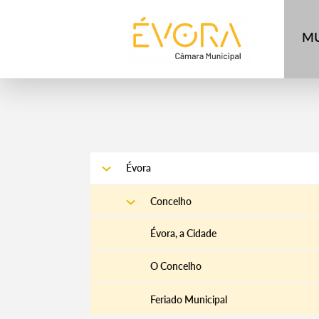
[:pt]
[:en]
[:]
MU
Évora
Concelho
Évora, a Cidade
O Concelho
Feriado Municipal