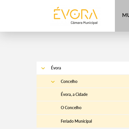
[:pt]
[:en]
[:]
MU
Évora
Concelho
Évora, a Cidade
O Concelho
Feriado Municipal