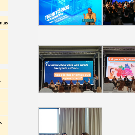
ontas
E
s