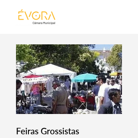
[:pt]
[:en]
[:]
Feiras Grossistas