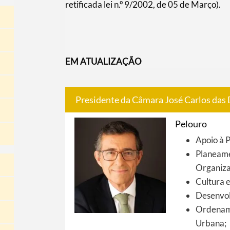
retificada lei n.º 9/2002, de 05 de Março).
EM ATUALIZAÇÃO
Presidente da Câmara José Carlos das 
Pelouro
Apoio à 
Planeame
Organiza
Cultura e
Desenvol
Ordename
Urbana;