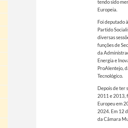
tendo sido me
Europeia.
Foi deputado à
Partido Social
diversas sessõ
funções de Sec
da Administraç
Energia e Ino
ProAlentejo, d
Tecnológico.
Depois de ter 
2011 e 2013, f
Europeu em 201
2024. Em 12 de
da Câmara Mun