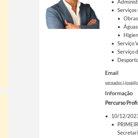
Administ
Serviços
Obras 
Águas
Higien
Serviço V
Serviço d
Desporto
Email
vereador.j.jose@
Informação
Percurso Profi
10/12/2023
PRIMEI
Secretar