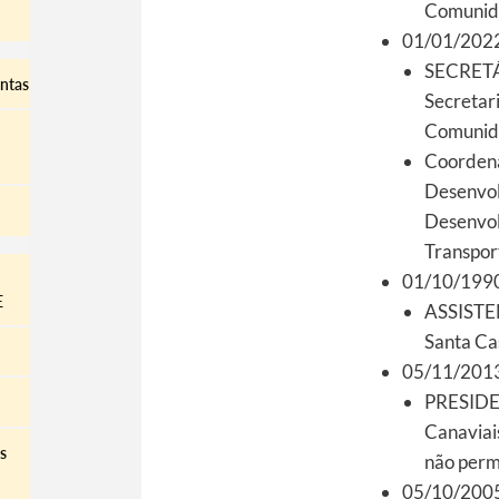
Comunida
01/01/2022
SECRET
ontas
Secretar
Comunida
Coordena
Desenvol
Desenvol
Transpor
01/10/1990
E
ASSISTE
Santa Ca
05/11/2013
PRESIDEN
Canaviai
s
não per
05/10/2005