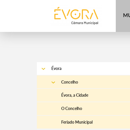
[:pt]
[:en]
[:]
MU
Évora
Concelho
Évora, a Cidade
O Concelho
Feriado Municipal