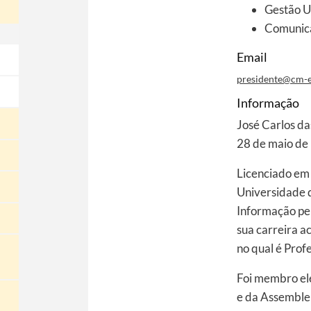
Gestão U
Comunic
Email
presidente@cm-e
Informação
José Carlos d
28 de maio de
Licenciado em
Universidade 
Informação pe
sua carreira 
no qual é Prof
Foi membro el
e da Assemble