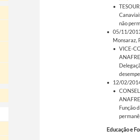
TESOUREI
Canaviai
não per
05/11/2013
Monsaraz, 
VICE-C
ANAFRE –
Delegaçã
desempe
12/02/2014 
CONSEL
ANAFRE –
Função 
permanê
Educação e F