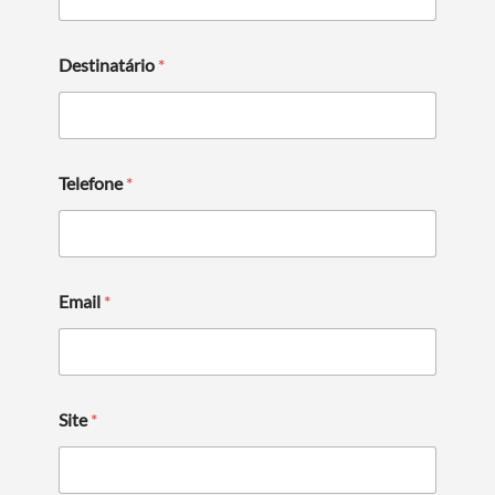
Destinatário
*
Termo de Pesquisa
Telefone
*
Categorias gerais
Email
*
Filtros
Site
*