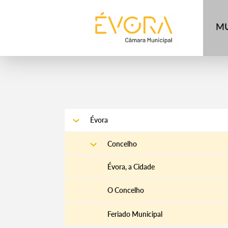
[:pt]
[:en]
[:]
MU
Évora
Concelho
Évora, a Cidade
O Concelho
Feriado Municipal