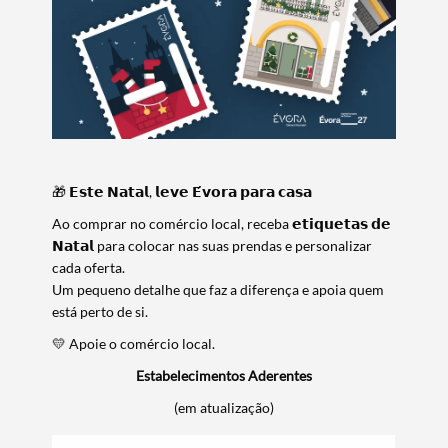
🎁 𝗘𝘀𝘁𝗲 𝗡𝗮𝘁𝗮𝗹, 𝗹𝗲𝘃𝗲 𝗘́𝘃𝗼𝗿𝗮 𝗽𝗮𝗿𝗮 𝗰𝗮𝘀𝗮
Ao comprar no comércio local, receba 𝗲𝘁𝗶𝗾𝘂𝗲𝘁𝗮𝘀 𝗱𝗲
𝗡𝗮𝘁𝗮𝗹 para colocar nas suas prendas e personalizar
cada oferta.
Um pequeno detalhe que faz a diferença e apoia quem
está perto de si.
💛 Apoie o comércio local.
Estabelecimentos Aderentes
(em atualização)