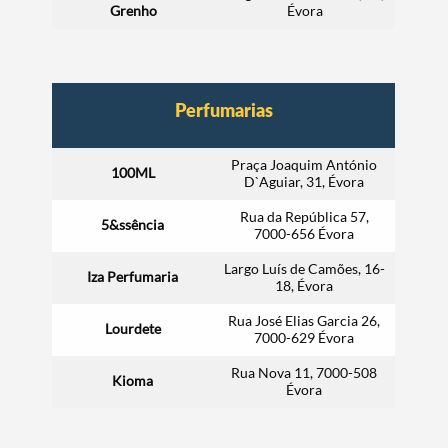
Grenho
Évora
Perfumarias
Praça Joaquim António
100ML
D`Aguiar, 31, Évora
Rua da República 57,
5&ssência
7000-656 Évora
Largo Luís de Camões, 16-
Iza Perfumaria
18, Évora
Rua José Elias Garcia 26,
Lourdete
7000-629 Évora
Rua Nova 11, 7000-508
Kioma
Évora