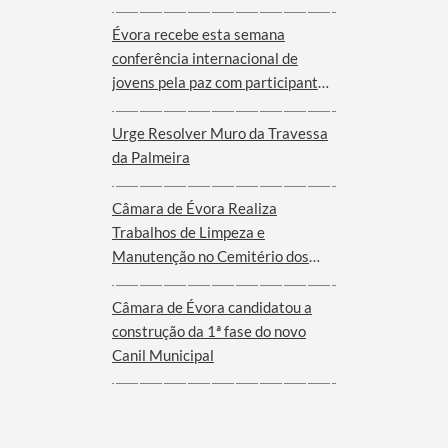
Évora recebe esta semana
conferência internacional de
jovens pela paz com participantes
de nove cidades de oito países
Urge Resolver Muro da Travessa
da Palmeira
Câmara de Évora Realiza
Trabalhos de Limpeza e
Manutenção no Cemitério dos
Remédios
Câmara de Évora candidatou a
construção da 1ª fase do novo
Canil Municipal