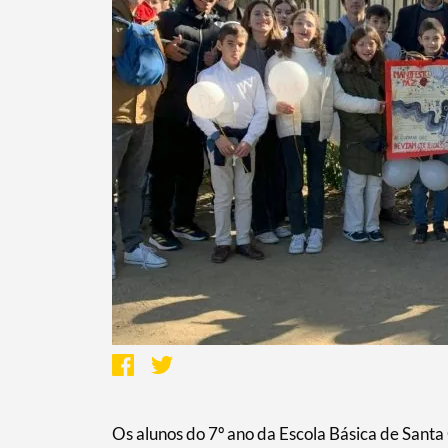
Termo de Pesquisa
Os alunos do 7º ano da Escola Básica de Sant