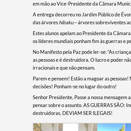
em mão ao Vice-Presidente da Câmara Municip
A entrega decorreu no Jardim Público de Évor
das árvores
hibaku
– árvores sobreviventes 
Categorias gerais
Estes alunos apelam ao Presidente da Câmara
os líderes mundiais ponham fim às guerras e p
No Manifesto pela Paz pode ler-se: “As crianç
as pessoas e é destruidora. O lucro e poder nã
Filtros
irracionais e que não pensam.
Parem e pensem! Estão a magoar as pessoas! 
decisões! Ponham-se no lugar do outro!
Senhor Presidente, Passe a nossa mensagem ao
pensar sobre o assunto. AS GUERRAS SÃO: Inútei
destruidoras. DEVIAM SER ILEGAIS!