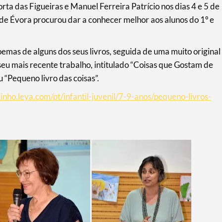
ta das Figueiras e Manuel Ferreira Patrício nos dias 4 e 5 de
de Évora procurou dar a conhecer melhor aos alunos do 1º e
as de alguns dos seus livros, seguida de uma muito original
eu mais recente trabalho, intitulado “Coisas que Gostam de
 “Pequeno livro das coisas”.
inho.leya.com/pt/infantil-juvenil/7-9-anos/pequeno-livros-