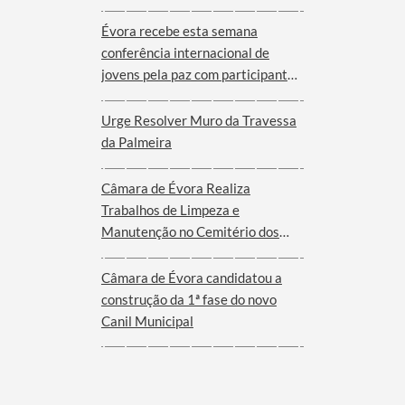
Évora recebe esta semana
conferência internacional de
jovens pela paz com participantes
de nove cidades de oito países
Urge Resolver Muro da Travessa
da Palmeira
Câmara de Évora Realiza
Trabalhos de Limpeza e
Manutenção no Cemitério dos
Remédios
Câmara de Évora candidatou a
construção da 1ª fase do novo
Canil Municipal