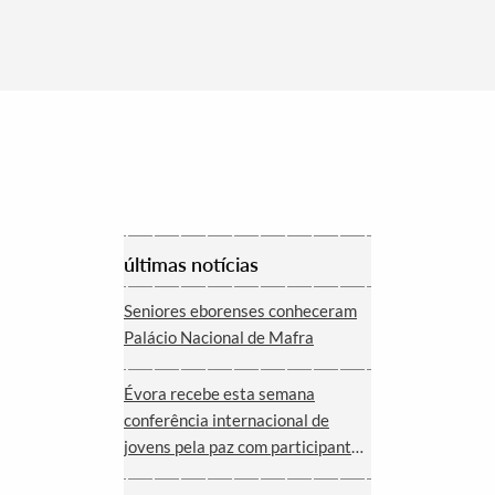
últimas notícias
Seniores eborenses conheceram
Palácio Nacional de Mafra
Évora recebe esta semana
conferência internacional de
jovens pela paz com participantes
de nove cidades de oito países