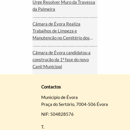
Urge Resolver Muro da Travessa
da Palmeira
Câmara de Évora Realiza
Trabalhos de Limpeza e
Manutenção no Cemitério dos
Remédios
Câmara de Évora candidatou a
construção da 1ª fase do novo
Canil Municipal
Contactos
Município de Évora
Praça do Sertório, 7004-506 Évora
NIF: 504828576
T.