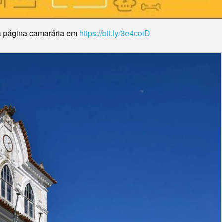
a página camarária em
https://bit.ly/3e4coiD