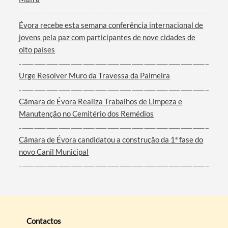
Filtros
Évora recebe esta semana conferência internacional de
jovens pela paz com participantes de nove cidades de
oito países
Urge Resolver Muro da Travessa da Palmeira
Câmara de Évora Realiza Trabalhos de Limpeza e
Manutenção no Cemitério dos Remédios
Câmara de Évora candidatou a construção da 1ª fase do
novo Canil Municipal
Contactos