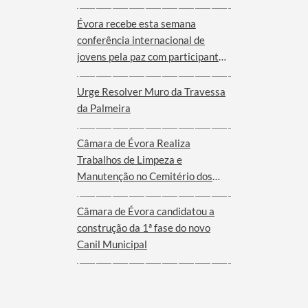
Évora recebe esta semana
conferência internacional de
jovens pela paz com participantes
de nove cidades de oito países
Urge Resolver Muro da Travessa
da Palmeira
Câmara de Évora Realiza
Trabalhos de Limpeza e
Manutenção no Cemitério dos
Remédios
Câmara de Évora candidatou a
construção da 1ª fase do novo
Canil Municipal