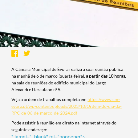
A Câmara Municipal de Évora realiza a sua reunião publica
na manhã de 6 de março (quarta-feira),
a partir das 10 horas,
na sala de reuniões do edifício municipal do Largo
Alexandre Herculano nº 5.
Veja a ordem de trabalhos completa em
https://www.cm-
evora.pt/wp-content/uploads/2023/10/Ordem-do-dia-da-
RPC-de-06-de-marco-de-2024.pdf
Pode assistir à reunião em direto na internet através do
seguinte endereço:
" target="_blank" rel="noopener">