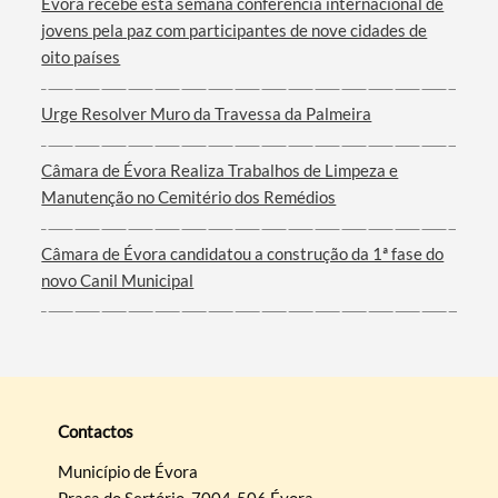
Évora recebe esta semana conferência internacional de
jovens pela paz com participantes de nove cidades de
oito países
Urge Resolver Muro da Travessa da Palmeira
Categorias gerais
Câmara de Évora Realiza Trabalhos de Limpeza e
Manutenção no Cemitério dos Remédios
Câmara de Évora candidatou a construção da 1ª fase do
Filtros
novo Canil Municipal
Contactos
Município de Évora