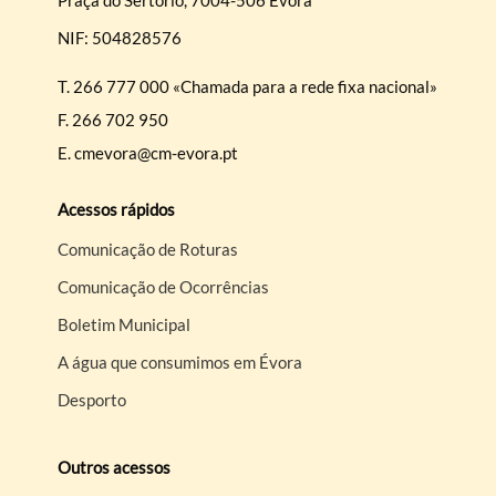
Praça do Sertório, 7004-506 Évora
NIF: 504828576
T.
266 777 000 «Chamada para a rede fixa nacional»
F.
266 702 950
E.
cmevora@cm-evora.pt
Acessos rápidos
Comunicação de Roturas
Comunicação de Ocorrências
Boletim Municipal
A água que consumimos em Évora
Desporto
Outros acessos