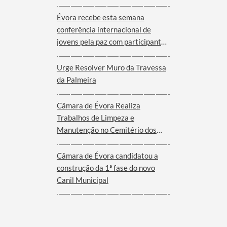
Évora recebe esta semana
conferência internacional de
jovens pela paz com participantes
de nove cidades de oito países
Urge Resolver Muro da Travessa
da Palmeira
Câmara de Évora Realiza
Trabalhos de Limpeza e
Manutenção no Cemitério dos
Remédios
Câmara de Évora candidatou a
construção da 1ª fase do novo
Canil Municipal