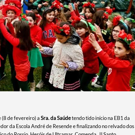
 (8 de fevereiro) a
Sra. da Saúde
tendo tido início na EB1 da
dor da Escola André de Resende e finalizando no relvado dos
ico do Rossio, Heróis de Ultramar, Comenda, JI Santo