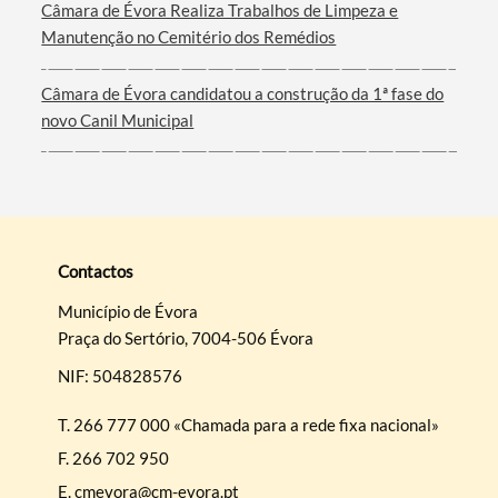
Câmara de Évora Realiza Trabalhos de Limpeza e
Manutenção no Cemitério dos Remédios
Câmara de Évora candidatou a construção da 1ª fase do
novo Canil Municipal
Contactos
Município de Évora
Praça do Sertório, 7004-506 Évora
NIF: 504828576
T.
266 777 000 «Chamada para a rede fixa nacional»
F.
266 702 950
E.
cmevora@cm-evora.pt