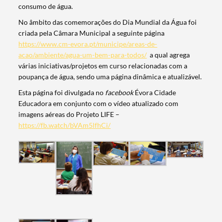
consumo de água.
No âmbito das comemorações do Dia Mundial da Água foi
criada pela Câmara Municipal a seguinte página
https://www.cm-evora.pt/municipe/areas-de-
acao/ambiente/agua-um-bem-para-todos/
a qual agrega
várias iniciativas/projetos em curso relacionadas com a
Termo de Pesquisa
poupança de água, sendo uma página dinâmica e atualizável.
Esta página foi divulgada no
facebook
Évora Cidade
Educadora em conjunto com o vídeo atualizado com
imagens aéreas do Projeto LIFE –
https://fb.watch/bVAm5lfhCi/
Categorias gerais
Filtros