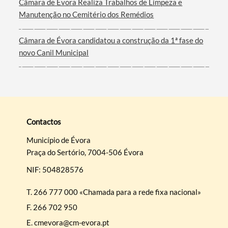
Câmara de Évora Realiza Trabalhos de Limpeza e
Manutenção no Cemitério dos Remédios
Câmara de Évora candidatou a construção da 1ª fase do
novo Canil Municipal
Contactos
Município de Évora
Praça do Sertório, 7004-506 Évora
NIF: 504828576
T.
266 777 000 «Chamada para a rede fixa nacional»
F.
266 702 950
E.
cmevora@cm-evora.pt