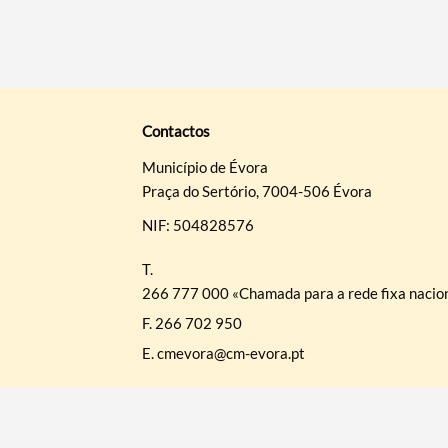
Contactos
Município de Évora
Praça do Sertório, 7004-506 Évora
NIF: 504828576
T.
266 777 000 «Chamada para a rede fixa nacio
F.
266 702 950
E.
cmevora@cm-evora.pt