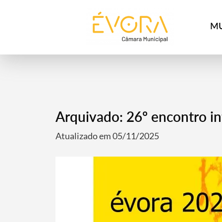
[:pt]
[:en]
[:]
MU
Arquivado: 26º encontro in
Atualizado em 05/11/2025