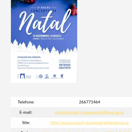
Telefone:
266771464
E-mail:
geral@uniaof-malagueirahfigueiras.pt
Termo de Pesquisa
Site:
http://www.uniaof-malagueirahfigueiras.pt