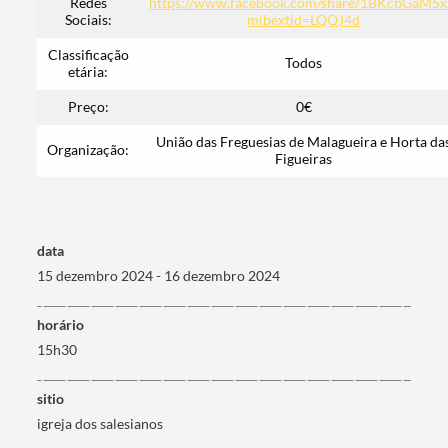
Redes
https://www.facebook.com/share/1BKcbGaM5x
Sociais:
mibextid=LQQJ4d
Classificação
Todos
etária:
Categorias gerais
Preço:
0€
União das Freguesias de Malagueira e Horta da
Organização:
Figueiras
Filtros
data
15 dezembro 2024 - 16 dezembro 2024
horário
15h30
sitio
igreja dos salesianos