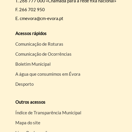
T.
266 777 000 «Chamada para a rede fixa nacional»
F.
266 702 950
E.
cmevora@cm-evora.pt
Acessos rápidos
Comunicação de Roturas
Comunicação de Ocorrências
Boletim Municipal
A água que consumimos em Évora
Desporto
Outros acessos
Índice de Transparência Municipal
Mapa do site