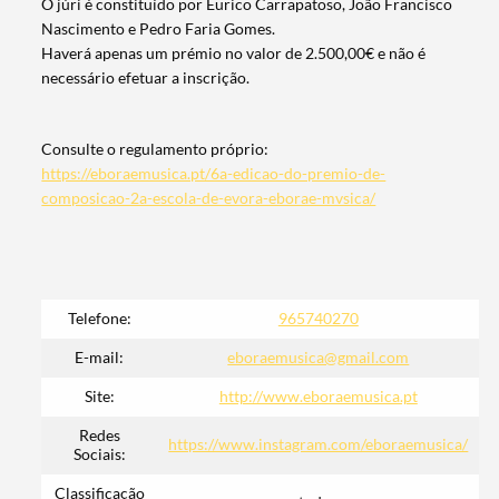
O júri é constituído por Eurico Carrapatoso, João Francisco
Nascimento e Pedro Faria Gomes.
Haverá apenas um prémio no valor de 2.500,00€ e não é
necessário efetuar a inscrição.
Consulte o regulamento próprio:
https://eboraemusica.pt/6a-edicao-do-premio-de-
composicao-2a-escola-de-evora-eborae-mvsica/
Telefone:
965740270
E-mail:
eboraemusica@gmail.com
Site:
http://www.eboraemusica.pt
Redes
https://www.instagram.com/eboraemusica/
Sociais:
Termo de Pesquisa
Classificação