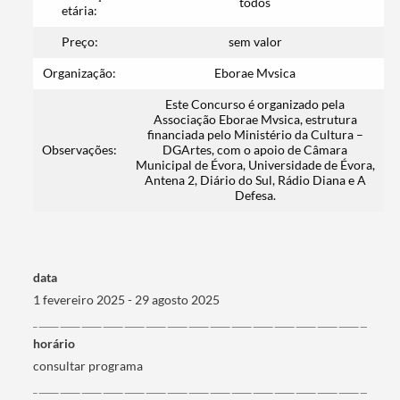
todos
etária:
Preço:
sem valor
Organização:
Eborae Mvsica
Categorias gerais
Este Concurso é organizado pela
Associação Eborae Mvsica, estrutura
financiada pelo Ministério da Cultura –
Observações:
DGArtes, com o apoio de Câmara
Municipal de Évora, Universidade de Évora,
Antena 2, Diário do Sul, Rádio Diana e A
Defesa.
Filtros
data
1 fevereiro 2025 - 29 agosto 2025
horário
consultar programa