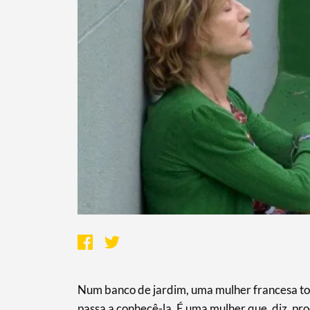
Num banco de jardim, uma mulher francesa toc
passa a conhecê-la. É uma mulher que, diz, pr