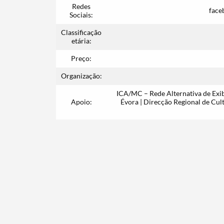
Redes
face
Sociais:
Classificação
etária:
Preço:
Organização:
ICA/MC – Rede Alternativa de Exib
Apoio:
Évora | Direcção Regional de Cul