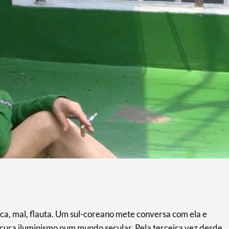
a, mal, flauta. Um sul-coreano mete conversa com ela e
ocura iluminismo num mundo secular. Pela terceira vez desde