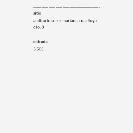
sitio
auditório soror mariana, rua diogo
cão, 8
entrada
3,50€