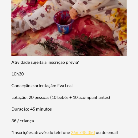
Termo de Pesquisa
Atividade sujeita a inscrição prévia*
Categorias gerais
10h30
Conceção e orientação: Eva Leal
Lotação: 20 pessoas (10 bebés + 10 acompanhantes)
Duração: 45 minutos
Filtros
3€ / criança
*Inscrições através do telefone
266 748 350
ou do email