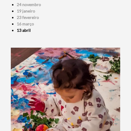
24 novembro
19 janeiro
23 fevereiro
16 março
13 abril