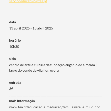
servicoeducativo@fea.pt
data
13 abril 2025 - 13 abril 2025
horário
10h30
sitio
centro de arte e cultura da fundação eugénio de almeida |
largo do conde de vila flor, évora
entrada
3€
mais informação
www.fea.pt/educacao-e-mediacao/familias/atelie-miudinho