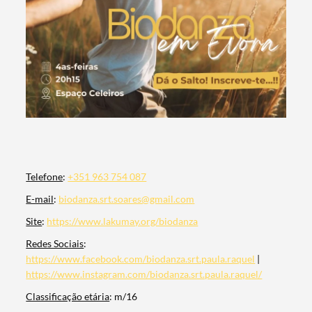
Telefone
:
+351 963 754 087
E-mail
:
biodanza.srt.soares@gmail.com
Site
:
https://www.lakumay.org/biodanza
Termo de Pesquisa
Redes Sociais
:
https://www.facebook.com/biodanza.srt.paula.raquel
|
https://www.instagram.com/biodanza.srt.paula.raquel/
Classificação etária
: m/16