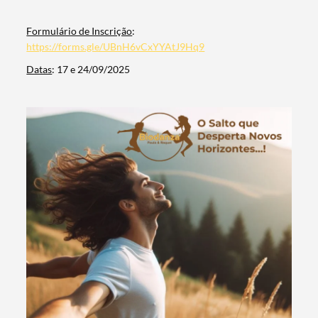
Formulário de Inscrição
:
https://forms.gle/UBnH6vCxYYAtJ9Hq9
Datas
: 17 e 24/09/2025