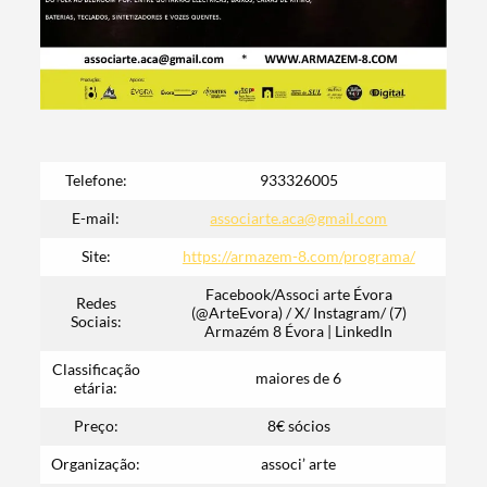
Termo de Pesquisa
Telefone:
933326005
E-mail:
associarte.aca@gmail.com
Site:
https://armazem-8.com/programa/
Categorias gerais
Facebook/Associ arte Évora
Redes
(@ArteEvora) / X/ Instagram/ (7)
Sociais:
Armazém 8 Évora | LinkedIn
Classificação
maiores de 6
etária:
Filtros
Preço:
8€ sócios
Organização:
associ’ arte