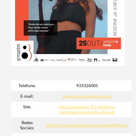
Termo de Pesquisa
Telefone:
933326005
E-mail:
associarte.aca@gmail.com
Categorias gerais
Site:
https://armazem-8.com/show-
item/catarina-munha-25-out/
Redes
https://www.facebook.com/armazem8evora
Sociais: