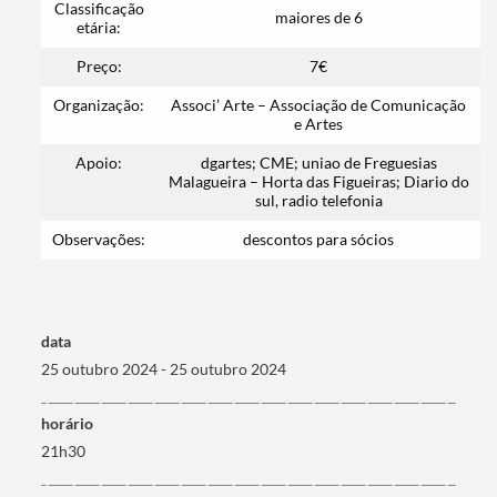
Classificação
Filtros
maiores de 6
etária:
Preço:
7€
Organização:
Associ’ Arte – Associação de Comunicação
e Artes
Apoio:
dgartes; CME; uniao de Freguesias
Malagueira – Horta das Figueiras; Diario do
sul, radio telefonia
Observações:
descontos para sócios
data
25 outubro 2024 - 25 outubro 2024
horário
21h30