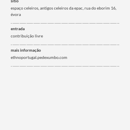
sitio
espaço celeiros, antigos celeiros da epac, rua do eborim 16,
évora
entrada
contribuição livre
mais informação
ethnoportugal.pedexumbo.com