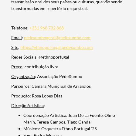
transmissão oral dos seus países ou culturas, que vão sendo
transformadas em repertório orquestral.
Telefone
:
+351 968 732 868
Email
:
pedexumbogeral@pedexumbo.com
Site
:
https://ethnoportugal.pedexumbo.com
Redes Sociais
: @ethnoportugal
Preço
: contribuição livre
Organização
: Associação PédeXumbo
Parceiros
: Câmara Municipal de Arraiolos
Produção
: Rosa Lopes Dias
Direção Artística
:
Coordenação Artística: Juan De La Fuente, Olmo
Marín, Teresa Campos, Tiago Candal
Músicos: Orquestra Ethno Portugal ‘25
Som: Pedro Moreira