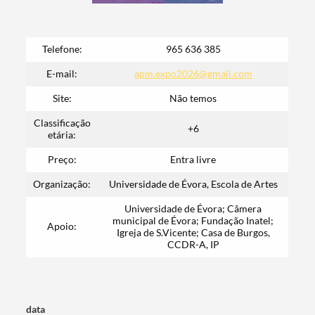
Termo de Pesquisa
Telefone:
965 636 385
E-mail:
apm.expo2026@gmail.com
Site:
Não temos
Categorias gerais
Classificação
+6
etária:
Preço:
Entra livre
Organização:
Universidade de Évora, Escola de Artes
Filtros
Universidade de Évora; Câmera
municipal de Évora; Fundação Inatel;
Apoio:
Igreja de S.Vicente; Casa de Burgos,
CCDR-A, IP
data