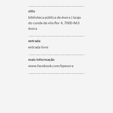
sitio
biblioteca pública de évora | largo
do conde de vila flor 4, 7000-863
évora
entrada
entrada livre
mais informação
www.facebook.com/bpevora