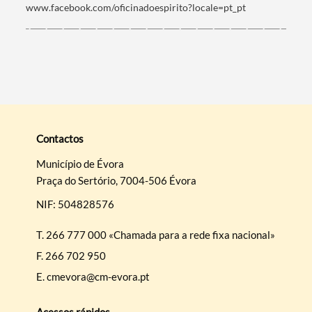
www.facebook.com/oficinadoespirito?locale=pt_pt
Contactos
Município de Évora
Praça do Sertório, 7004-506 Évora
NIF: 504828576
T.
266 777 000 «Chamada para a rede fixa nacional»
F.
266 702 950
E.
cmevora@cm-evora.pt
Acessos rápidos