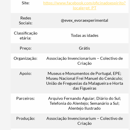
Site:
https://www.facebook.com/oficinadoespirito?
locale=pt_PT
Redes
@evex_evoraexperimental
Sociais:
Classificação
Todas as idades
etária:
Preço:
Grátis
Organização:
Associação Invencionarium – Colectivo de
Criação
Apoio:
Museus e Monumentos de Portugal, EPE;
Museu Nacional Frei Manuel do Cenáculo;
União de Freguesias da Malagueira e Horta
das Figueiras
Parceiros:
Arquivo Fernando Aguiar; Diário do Sul;
Termo de Pesquisa
Telefonia do Alentejo; Semanário a Sul;
Alentejo Ilustrado
Produção:
Associação Invencionarium – Colectivo de
Criação