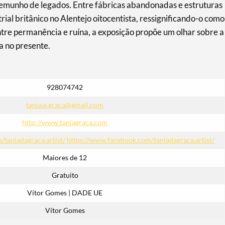
stemunho de legados. Entre fábricas abandonadas e estruturas
rial britânico no Alentejo oitocentista, ressignificando-o como
tre permanência e ruína, a exposição propõe um olhar sobre a
a no presente.
928074742
tania.e.graca@gmail.com
http://www.taniagraca.com
/taniadagraca.artist/
https://www.facebook.com/taniadagraca.artist/
Maiores de 12
Gratuito
Vítor Gomes | DADE UE
Vítor Gomes