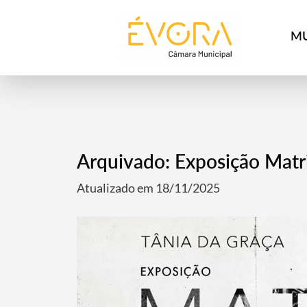
[:pt]
[:en]
[:]
MU
Arquivado: Exposição Matr
Atualizado em 18/11/2025