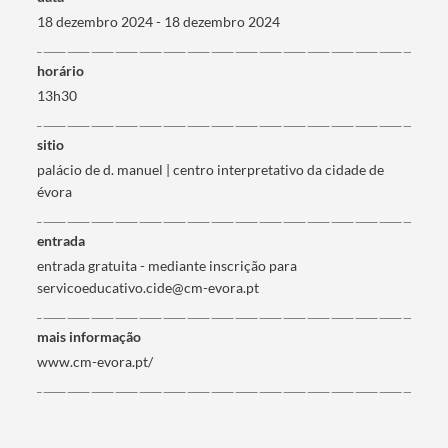
18 dezembro 2024 - 18 dezembro 2024
horário
13h30
Filtros
sitio
palácio de d. manuel | centro interpretativo da cidade de
évora
entrada
entrada gratuita - mediante inscrição para
servicoeducativo.cide@cm-evora.pt
mais informação
www.cm-evora.pt/