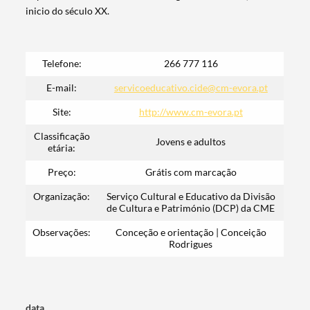
inicio do século XX.
Telefone:
266 777 116
E-mail:
servicoeducativo.cide@cm-evora.pt
Site:
http://www.cm-evora.pt
Classificação
Jovens e adultos
etária:
Preço:
Grátis com marcação
Organização:
Serviço Cultural e Educativo da Divisão
de Cultura e Património (DCP) da CME
Termo de Pesquisa
Observações:
Conceção e orientação | Conceição
Rodrigues
Categorias gerais
data