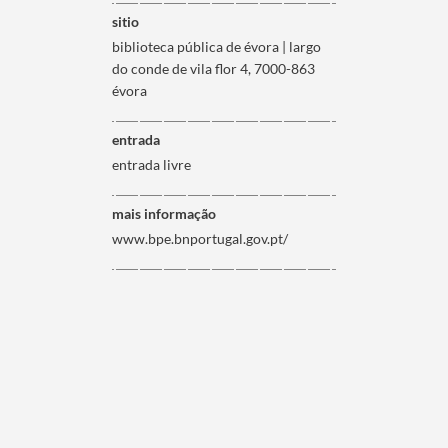
sitio
biblioteca pública de évora | largo
do conde de vila flor 4, 7000-863
évora
entrada
entrada livre
mais informação
www.bpe.bnportugal.gov.pt/