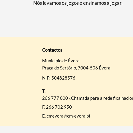
Nós levamos os jogos e ensinamos a jogar.
Contactos
Município de Évora
Praça do Sertório, 7004-506 Évora
NIF: 504828576
T.
266 777 000 «Chamada para a rede fixa nacio
F.
266 702 950
E.
cmevora@cm-evora.pt