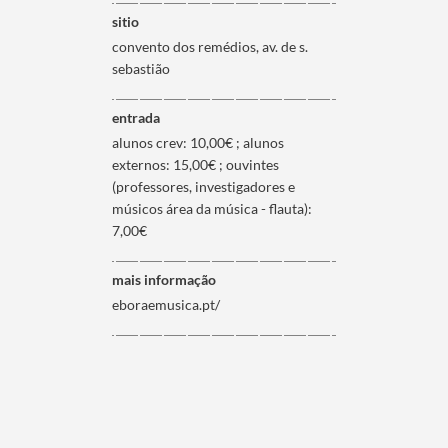
sitio
convento dos remédios, av. de s.
sebastião
entrada
alunos crev: 10,00€ ; alunos
externos: 15,00€ ; ouvintes
(professores, investigadores e
músicos área da música - flauta):
7,00€
mais informação
eboraemusica.pt/