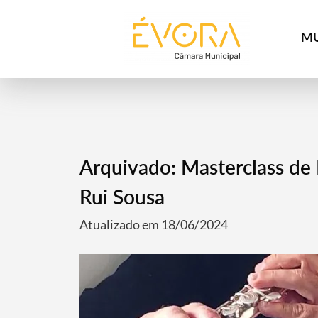
[:pt]
[:en]
[:]
MU
Arquivado: Masterclass de 
Rui Sousa
Atualizado em 18/06/2024