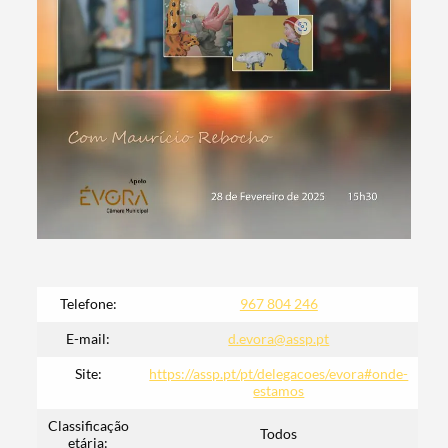
Termo de Pesquisa
Categorias gerais
Telefone:
967 804 246
E-mail:
d.evora@assp.pt
Site:
https://assp.pt/pt/delegacoes/evora#onde-
estamos
Filtros
Classificação
Todos
etária: