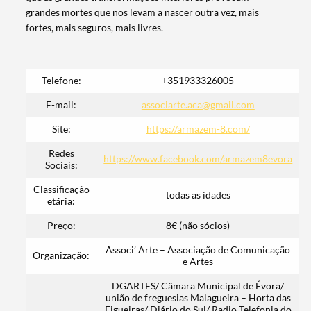
grandes mortes que nos levam a nascer outra vez, mais
fortes, mais seguros, mais livres.
Telefone:
+351933326005
E-mail:
associarte.aca@gmail.com
Site:
https://armazem-8.com/
Redes
https://www.facebook.com/armazem8evora
Sociais:
Classificação
todas as idades
etária:
Preço:
8€ (não sócios)
Termo de Pesquisa
Associ’ Arte – Associação de Comunicação
Organização:
e Artes
DGARTES/ Câmara Municipal de Évora/
união de freguesias Malagueira – Horta das
Figueiras/ Diário do Sul/ Radio Telefonia do