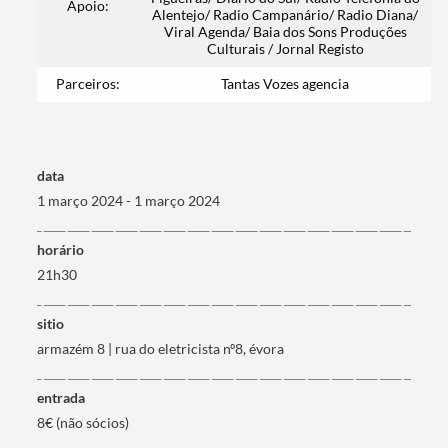
Apoio:
Categorias gerais
Alentejo/ Radio Campanário/ Radio Diana/
Viral Agenda/ Baia dos Sons Produções
Culturais / Jornal Registo
Parceiros:
Tantas Vozes agencia
Filtros
data
1 março 2024 - 1 março 2024
horário
21h30
sitio
armazém 8 | rua do eletricista nº8, évora
entrada
8€ (não sócios)