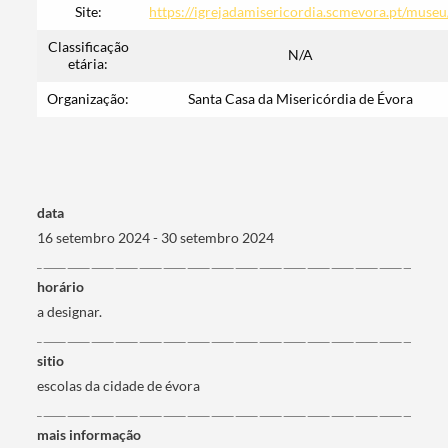
Site:
https://igrejadamisericordia.scmevora.pt/museu
Classificação
N/A
etária:
Organização:
Santa Casa da Misericórdia de Évora
Termo de Pesquisa
data
16 setembro 2024 - 30 setembro 2024
Categorias gerais
horário
a designar.
sitio
Filtros
escolas da cidade de évora
mais informação