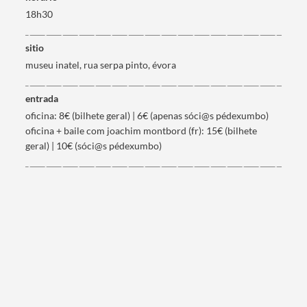
Filtros
18h30
sitio
museu inatel, rua serpa pinto, évora
entrada
oficina: 8€ (bilhete geral) | 6€ (apenas sóci@s pédexumbo)
oficina + baile com joachim montbord (fr): 15€ (bilhete
geral) | 10€ (sóci@s pédexumbo)