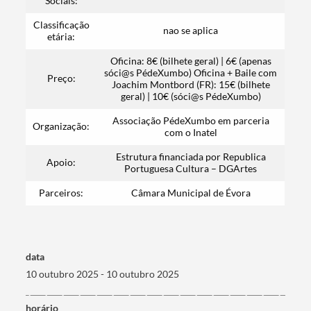
Sociais:
Classificação
nao se aplica
etária:
Oficina: 8€ (bilhete geral) | 6€ (apenas
sóci@s PédeXumbo) Oficina + Baile com
Preço:
Joachim Montbord (FR): 15€ (bilhete
geral) | 10€ (sóci@s PédeXumbo)
Associação PédeXumbo em parceria
Organização:
com o Inatel
Termo de Pesquisa
Estrutura financiada por Republica
Apoio:
Portuguesa Cultura – DGArtes
Parceiros:
Câmara Municipal de Évora
Categorias gerais
data
10 outubro 2025 - 10 outubro 2025
horário