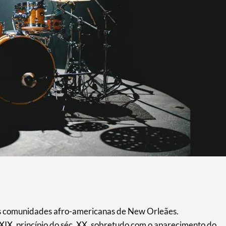
as comunidades afro-americanas de New Orleães.
 XIX, princípio do séc. XX, sobretudo com o aparecimento do