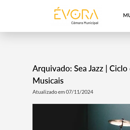
[:pt]
[:en]
[:]
MU
Arquivado: Sea Jazz | Cicl
Musicais
Atualizado em 07/11/2024