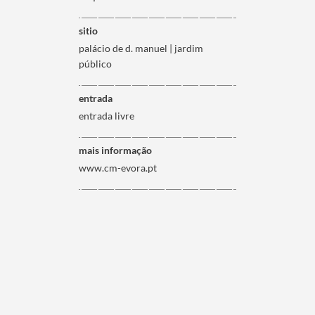
sitio
palácio de d. manuel | jardim
público
entrada
entrada livre
mais informação
www.cm-evora.pt