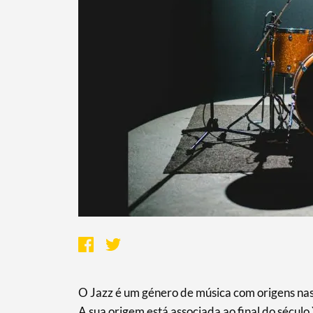
Termo de Pesquisa
Categorias gerais
O Jazz é um género de música com origens n
A sua origem está associada ao final do século