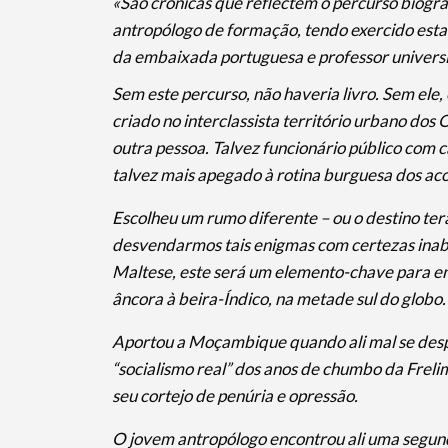
«São crónicas que reflectem o percurso biográfi
antropólogo de formação, tendo exercido est
da embaixada portuguesa e professor universit
Sem este percurso, não haveria livro. Sem ele,
criado no interclassista território urbano dos O
outra pessoa. Talvez funcionário público com ca
talvez mais apegado à rotina burguesa dos a
Escolheu um rumo diferente – ou o destino terá
desvendarmos tais enigmas com certezas inaba
Maltese, este será um elemento-chave para ent
âncora à beira-Índico, na metade sul do globo.
Aportou a Moçambique quando ali mal se despe
Termo de Pesquisa
“socialismo real” dos anos de chumbo da Frel
seu cortejo de penúria e opressão.
O jovem antropólogo encontrou ali uma segund