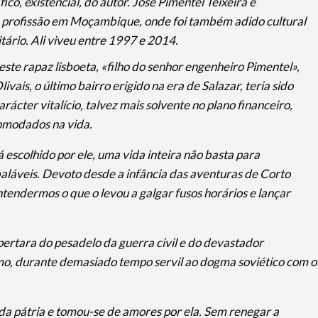
co, existencial, do autor. José Pimentel Teixeira é
a profissão em Moçambique, onde foi também adido cultural
ário. Ali viveu entre 1997 e 2014.
 este rapaz lisboeta, «filho do senhor engenheiro Pimentel»,
livais, o último bairro erigido na era de Salazar, teria sido
rácter vitalício, talvez mais solvente no plano financeiro,
comodados na vida.
 escolhido por ele, uma vida inteira não basta para
láveis. Devoto desde a infância das aventuras de Corto
endermos o que o levou a galgar fusos horários e lançar
rtara do pesadelo da guerra civil e do devastador
imo, durante demasiado tempo servil ao dogma soviético com o
a pátria e tomou-se de amores por ela. Sem renegar a