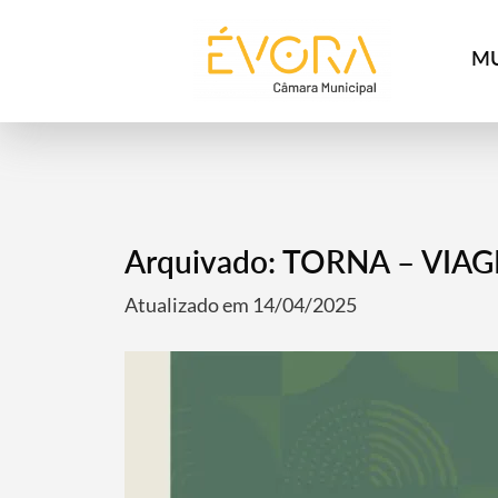
[:pt]
[:en]
[:]
MU
Arquivado: TORNA – VIA
Atualizado em 14/04/2025