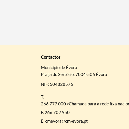
Contactos
Município de Évora
Praça do Sertório, 7004-506 Évora
NIF: 504828576
T.
266 777 000 «Chamada para a rede fixa nacio
F.
266 702 950
E.
cmevora@cm-evora.pt