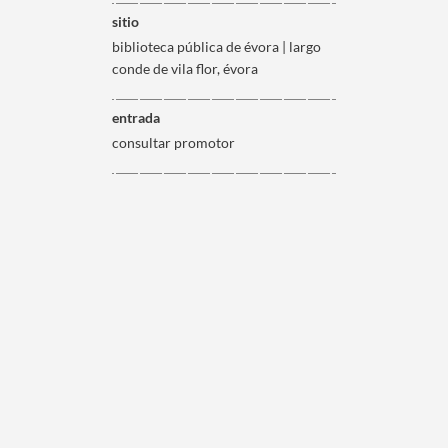
sitio
biblioteca pública de évora | largo
conde de vila flor, évora
entrada
consultar promotor