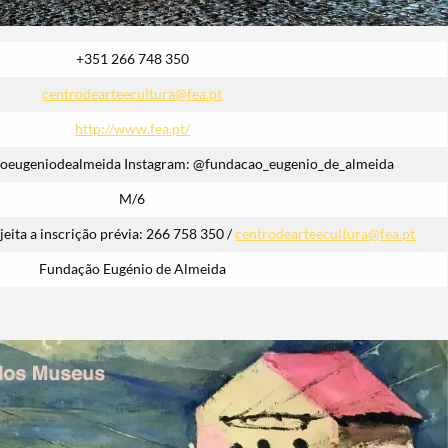
+351 266 748 350
centrodearteecultura@fea.pt
http://www.fea.pt/
oeugeniodealmeida Instagram: @fundacao_eugenio_de_almeida
M/6
ujeita a inscrição prévia: 266 758 350 /
centrodearteecultura@fea.pt
Fundação Eugénio de Almeida