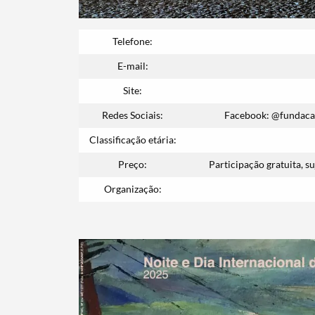
Telefone:
Termo de Pesquisa
E-mail:
Site:
Redes Sociais:
Facebook: @fundaca
Classificação etária:
Categorias gerais
Preço:
Participação gratuita, s
Organização:
Filtros