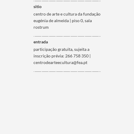
sitio
centro de arte e cultura da fundação
eugénia de almeida | piso 0, sala
rostrum
entrada
participação gratuita, sujeita a
inscrição prévia: 266 758 350 |
centrodearteecultura@fea.pt