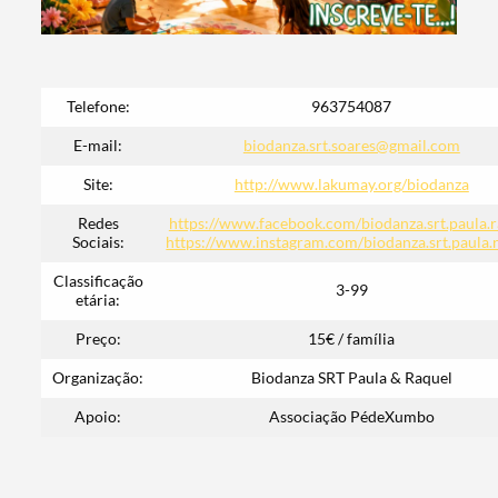
Termo de Pesquisa
Telefone:
963754087
E-mail:
biodanza.srt.soares@gmail.com
Categorias gerais
Site:
http://www.lakumay.org/biodanza
Redes
https://www.facebook.com/biodanza.srt.paula.r
Sociais:
https://www.instagram.com/biodanza.srt.paula.
Classificação
3-99
etária:
Filtros
Preço:
15€ / família
Organização:
Biodanza SRT Paula & Raquel
Apoio:
Associação PédeXumbo