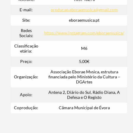
E-mail:
producao.eboraemusica@gmail.com
Site:
eboraemusica.pt
Redes
https://www.instagram.com/eboraemusica/
Sociais:
Classificação
M6
etária:
Preço:
5,00€
Termo de Pesquisa
Associação Eborae Mvsica, estrutura
Organização:
financiada pelo Ministério da Cultura –
DGArtes
Antena 2, Diário do Sul, Rádio Diana, A
Apoio:
Defesa e O Registo
Categorias gerais
Coprodução:
Câmara Municipal de Évora