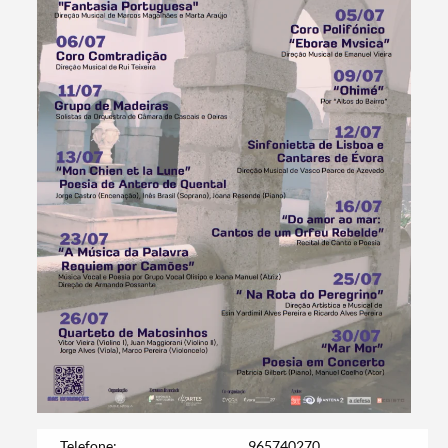
Telefone:
965740270