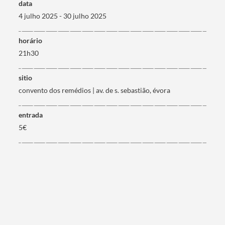
data
Filtros
4 julho 2025 - 30 julho 2025
horário
21h30
sitio
convento dos remédios | av. de s. sebastião, évora
entrada
5€