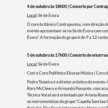
4 de outubro às 18h00 | Concerto por Contra
Local
: Sé de Évora
O coro britânico Contrapuntus, com direção d
evento apresentam-se na Sé de Évora com com
Évora”. A formação do grupo é de 9 a 12 canto
5 de outubro às 17h00 | Concerto de encerra
Local
: Sé de Évora
Com o Coro Polifónico Eborae Música | Coro d
Pedro Teixeira é o diretor artistico do evento.
Rory McCleery e Armando Possante, com acom
Técnica Vocal será orientado por Ariana Russo.
os instrumentistas do grupo “Capella Sanctae 
(baixão), Elsa Frank (charamela) e Henry van 