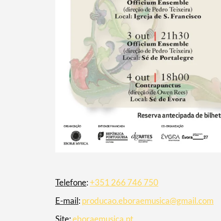
Telefone
:
+351 266 746 750
E-mail
:
producao.eboraemusica@gmail.com
Site
:
eboraemusica.pt