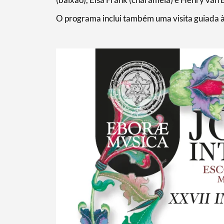
Termo de Pesquisa
O programa inclui também uma visita guiada à
Categorias gerais
Filtros