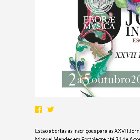
Estão abertas as inscrições para as XXVII Jor
Manuel Mendes em Portalegre até 31 de Agos