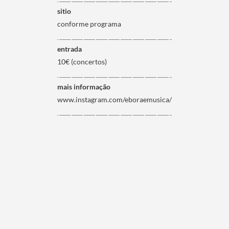
sitio
conforme programa
entrada
10€ (concertos)
mais informação
www.instagram.com/eboraemusica/