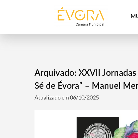
[:pt]
[:en]
[:]
MU
Arquivado: XXVII Jornadas 
Sé de Évora” – Manuel Me
Atualizado em 06/10/2025