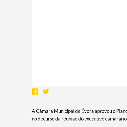
Termo de Pesquisa
A Câmara Municipal de Évora aprovou o Plano
no decurso da reunião do executivo camarário
Categorias gerais