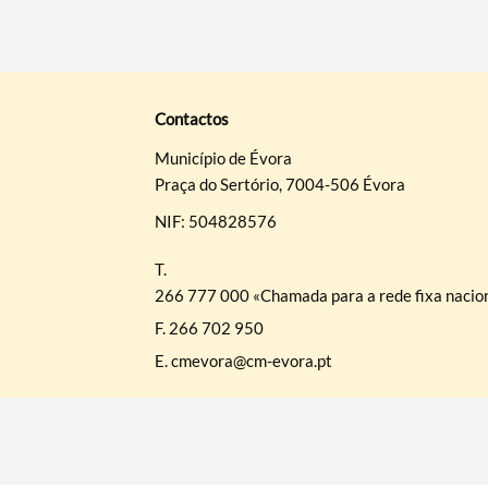
Contactos
Município de Évora
Praça do Sertório, 7004-506 Évora
NIF: 504828576
T.
266 777 000 «Chamada para a rede fixa nacio
F.
266 702 950
E.
cmevora@cm-evora.pt