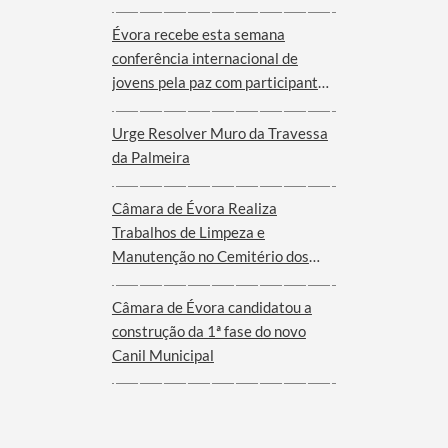
Évora recebe esta semana
conferência internacional de
jovens pela paz com participantes
de nove cidades de oito países
Urge Resolver Muro da Travessa
da Palmeira
Câmara de Évora Realiza
Trabalhos de Limpeza e
Manutenção no Cemitério dos
Remédios
Câmara de Évora candidatou a
construção da 1ª fase do novo
Canil Municipal