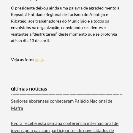
O presidente deixou ainda uma palavra de agradecimento à
Repsol, à Entidade Regional de Turismo do Alentejo e
Ribatejo, aos trabalhadores do Município e a todos os
envolvidos na organização, convidando residentes e
Categorias gerais
visitantes a “desfrutarem” deste momento que se prolonga
até ao dia 13 de abril.
Veja as fotos
aqui
.
Filtros
últimas notícias
Seniores eborenses conheceram Palácio Nacional de
Mafra
Évora recebe esta semana conferência internacional de
jovens pela paz com participantes de nove cidades de