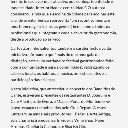
território cada vez mais atrativo, que conjuga identidade e
modernidade, interioridade e centralidade”. O autarca
considerou ainda que a escolha da cidade para acolher este
grande evento ibérico representa “um reconhecimento e
uma homenagem às nossas gentes”, bem como a todos os
profissionais que integram a cadeia de valor da gastronomia,
desde a produção ao serviço.
Carlos Zorrinho salientou também o caráter inclusivo da
iniciativa, afirmando que “mais do que uma gala de
distinção, este é um verdadeiro festival gastronómico feito
com a comunidade e para a comunidade”, valorizando os
saberes locais, os hábitos, a música, os restaurantes e a
participação das crianças.
Nesta iniciativa, que antecedeu o concerto dos Bandidos do
Cante, estiveram presentes os restaurantes D. Joaquim e
Café Alentejo, de Évora, e Mapa e Poda, de Montemor-o-
Novo, espaços reconhecidos pelo Guia Repsol. A estes
juntaram-se ainda seis produtores – Padaria Arte Antiga,
Salsicharia Estremocense, Ervideira Wine Shop, Pepe
Termo de Pesquisa
Aromas, Queijaria Cachopas e Sharish Gin.