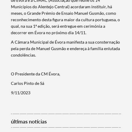
de Évora e a CIMAC (Associação que reúne os 14
Municípios do Alentejo Central) acordaram instituir, há
Termo de Pesquisa
meses, o Grande Prémio de Ensaio Manuel Gusmão, como
reconhecimento desta figura maior da cultura portuguesa, o
qual, na sua 1ª edição, será entregue em cerimónia a
decorrer em Évora no próximo dia 14/11.
A Câmara Municipal de Évora manifesta a sua consternação
Categorias gerais
pela perda de Manuel Gusmão e endereça à família enlutada
condolências.
O Presidente da CM Évora,
Carlos Pinto de Sá
Filtros
9/11/2023
últimas notícias