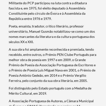
Militante do PCP participou na luta contra a ditadura
fascista e, em 1975, foi eleito deputado à Assembleia
Constituinte pelo círculo de Évora e à Assembleia da
República entre 1976 e 1979.
Poeta, ensaísta, tradutor, crítico literário, professor
universitário, Manuel Gusmão notabilizou-se como um dos
nomes marcantes da literatura e da cultura portuguesa dos
séculos XX e XXI.
A sua obra foi amplamente reconhecida e premiada, tendo
recebido, entre outros, o Prémio PEN Clube Português para
melhor obra de poesia em 1997 e em 2009, o Grande
Prémio de Poesia da Associação Portuguesa de Escritores e
o Prémio de Poesia Luís Miguel Nava em 2001, o Prémio de
Poesia António Gedeão, em 2014 e o Prémio Vergílio
Ferreira, pelo conjunto da sua obra literária, em 2005.
Foi distinguido pelo Estado português com a Medalha de
Mérito Cultural, em 2019.
A Associação Portuguesa de Autores, a Câmara Municipal