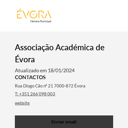
[:pt]
[:en]
[:]
Associação Académica de
Évora
Atualizado em 18/01/2024
CONTACTOS
Rua Diogo Cão nº 21 7000-872 Évora
T: +351 266 098 003
website
Enviar email