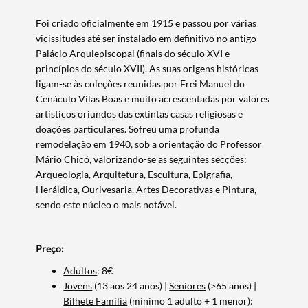
Foi criado oficialmente em 1915 e passou por várias
vicissitudes até ser instalado em definitivo no antigo
Palácio Arquiepiscopal (finais do século XVI e
princípios do século XVII). As suas origens históricas
ligam-se às coleções reunidas por Frei Manuel do
Cenáculo Vilas Boas e muito acrescentadas por valores
artísticos oriundos das extintas casas religiosas e
doações particulares. Sofreu uma profunda
remodelação em 1940, sob a orientação do Professor
Mário Chicó, valorizando-se as seguintes secções:
Arqueologia, Arquitetura, Escultura, Epigrafia,
Heráldica, Ourivesaria, Artes Decorativas e Pintura,
sendo este núcleo o mais notável.
Preço:
Adultos
: 8€
Jovens
(13 aos 24 anos) |
Seniores
(>65 anos) |
Bilhete Família
(mínimo 1 adulto + 1 menor):