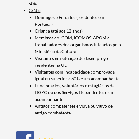
50%
Termo de Pesquisa
Grátis
:
Domingos e Feriados (residentes em
Portugal)
Criança (até aos 12 anos)
Membros do ICOM, ICOMOS, APOM e
trabalhadores dos organismos tutelados pelo
Categorias gerais
Ministério da Cultura
Visitantes em situação de desemprego
residentes na UE
Visitantes com incapacidade comprovada
igual ou superior a 60% e um acompanhante
Funcionários, voluntários e estagiários da
Filtros
DGPC ou dos Serviços Dependentes e um
acompanhante
Antigos combatentes e viúva ou viúvo de
antigo combatente