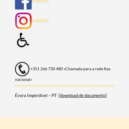
:
MNFMC
:
MNFMC
+351 266 730 480 «Chamada para a rede fixa
nacional»
Évora Imperdível – PT
[download de documento]