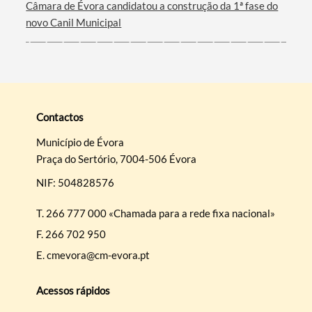
Câmara de Évora candidatou a construção da 1ª fase do
novo Canil Municipal
Contactos
Município de Évora
Praça do Sertório, 7004-506 Évora
NIF: 504828576
T.
266 777 000 «Chamada para a rede fixa nacional»
F.
266 702 950
E.
cmevora@cm-evora.pt
Acessos rápidos